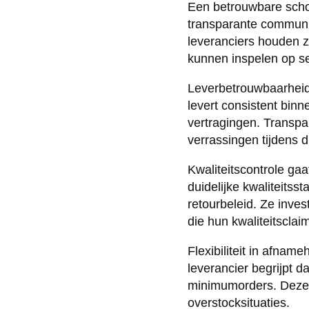
Een betrouwbare scho
transparante communic
leveranciers houden z
kunnen inspelen op se
Leverbetrouwbaarheid
levert consistent bin
vertragingen. Transp
verrassingen tijdens
Kwaliteitscontrole ga
duidelijke kwaliteits
retourbeleid. Ze inve
die hun kwaliteitscla
Flexibiliteit in afnam
leverancier begrijpt 
minimumorders. Deze fl
overstocksituaties.