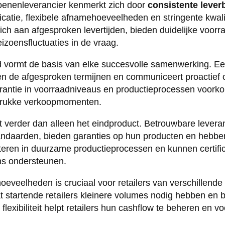
enenleverancier kenmerkt zich door
consistente leve
atie, flexibele afnamehoeveelheden en stringente kwali
ich aan afgesproken levertijden, bieden duidelijke voor
izoensfluctuaties in de vraag.
 vormt de basis van elke succesvolle samenwerking. Ee
nen de afgesproken termijnen en communiceert proactief 
arantie in voorraadniveaus en productieprocessen voo
 drukke verkoopmomenten.
at verder dan alleen het eindproduct. Betrouwbare levera
standaarden, bieden garanties op hun producten en hebbe
steren in duurzame productieprocessen en kunnen certifi
ims ondersteunen.
ehoeveelheden is cruciaal voor retailers van verschillend
dat startende retailers kleinere volumes nodig hebben en
exibiliteit helpt retailers hun cashflow te beheren en v