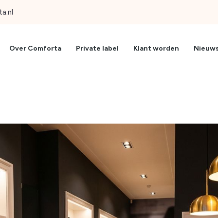
a.nl
Over Comforta
Private label
Klant worden
Nieuw