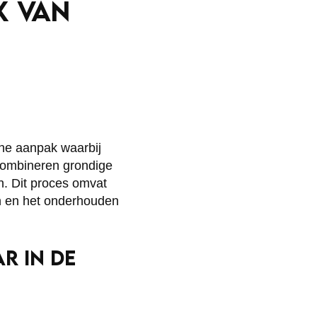
K VAN
he aanpak waarbij
s combineren grondige
n. Dit proces omvat
en en het onderhouden
R IN DE