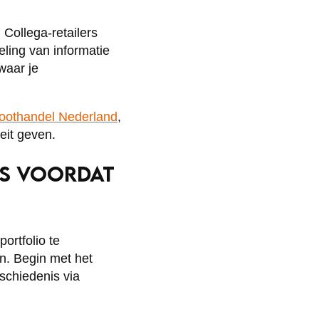
Collega-retailers
eling van informatie
waar je
oothandel Nederland
,
teit geven.
RS VOORDAT
portfolio te
en. Begin met het
schiedenis via