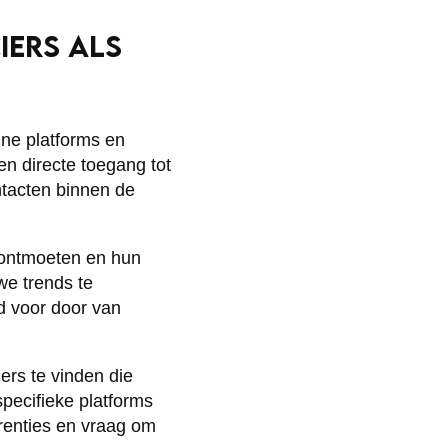
IERS ALS
ine platforms en
en directe toegang tot
ntacten binnen de
e ontmoeten en hun
e trends te
ed voor door van
rs te vinden die
pecifieke platforms
erenties en vraag om