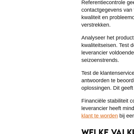
Referentiecontrole gee
contactgegevens van v
kwaliteit en probleem
verstrekken.
Analyseer het productp
kwaliteitseisen. Test
leverancier voldoende 
seizoenstrends.
Test de klantenservice
antwoorden te beoorde
oplossingen. Dit geef
Financiële stabiliteit
leverancier heeft min
klant te worden
bij ee
WELKE VALKU