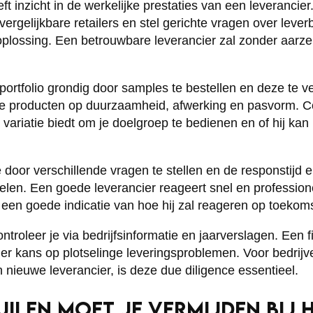
ft inzicht in de werkelijke prestaties van een leverancie
ergelijkbare retailers en stel gerichte vragen over leve
oplossing. Een betrouwbare leverancier zal zonder aarzel
ortfolio grondig door samples te bestellen en deze te ve
 de producten op duurzaamheid, afwerking en pasvorm. Co
variatie biedt om je doelgroep te bedienen en of hij kan
 door verschillende vragen te stellen en de responstijd e
len. Een goede leverancier reageert snel en profession
t een goede indicatie van hoe hij zal reageren op toekom
 controleer je via bedrijfsinformatie en jaarverslagen. Een
der kans op plotselinge leveringsproblemen. Voor bedri
n nieuwe leverancier, is deze due diligence essentieel.
ILEN MOET JE VERMIJDEN BIJ H