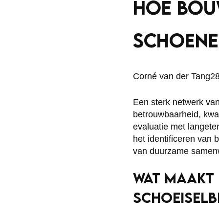
HOE BOUW
SCHOENE
Posted
Corné van der Tang
28
by:
Een sterk netwerk va
betrouwbaarheid, kwali
evaluatie met langeter
het identificeren van
van duurzame samenwe
WAT MAAKT 
SCHOEISEL