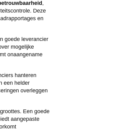
rbetrouwbaarheid
,
teitscontrole. Deze
raadrapportages en
n goede leverancier
over mogelijke
rkomt onaangename
nciers hanteren
n een helder
ceringen overleggen
e groottes. Een goede
 biedt aangepaste
oorkomt