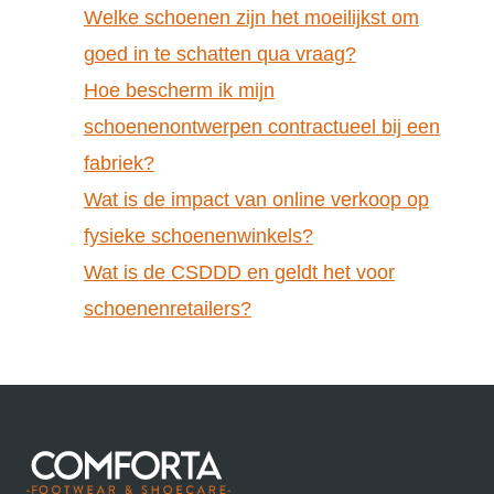
Welke schoenen zijn het moeilijkst om
goed in te schatten qua vraag?
Hoe bescherm ik mijn
schoenenontwerpen contractueel bij een
fabriek?
Wat is de impact van online verkoop op
fysieke schoenenwinkels?
Wat is de CSDDD en geldt het voor
schoenenretailers?