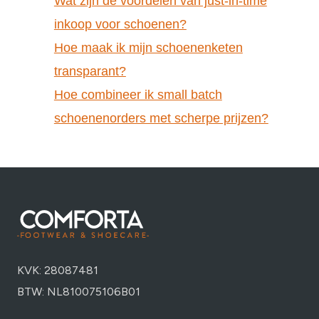
Wat zijn de voordelen van just-in-time
inkoop voor schoenen?
Hoe maak ik mijn schoenenketen
transparant?
Hoe combineer ik small batch
schoenenorders met scherpe prijzen?
KVK: 28087481
BTW: NL810075106B01