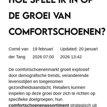
DE GROEI VAN
COMFORTSCHOENEN?
Posted
Corné van
19 februari
Updated:
20 januari
by:
der Tang
2026 07:00
2026 13:42
De comfortschoenenmarkt groeit explosief
door demografische trends, veranderende
levensstijlen en toegenomen
gezondheidsaandacht. Retailers kunnen
inspelen op deze groei door zich te richten op
specifieke doelgroepen, hun
comfortschoenenassortiment
strategisch uit