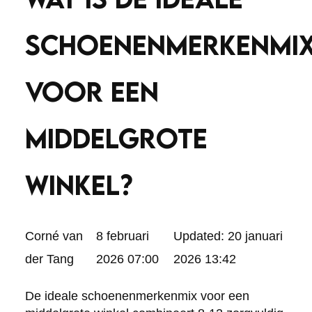
SCHOENENMERKENMI
VOOR EEN
MIDDELGROTE
WINKEL?
Posted
Corné van
8 februari
Updated:
20 januari
by:
der Tang
2026 07:00
2026 13:42
De ideale schoenenmerkenmix voor een